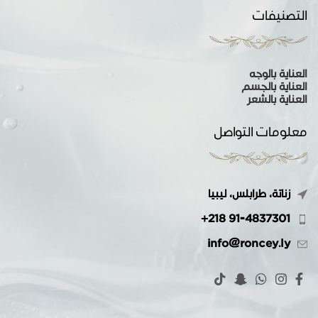
التصنيفات
العناية بالوجه
العناية بالجسم
العناية بالشعر
معلومات التواصل
زناتة، طرابلس، ليبيا
+218 91-4837301
info@roncey.ly