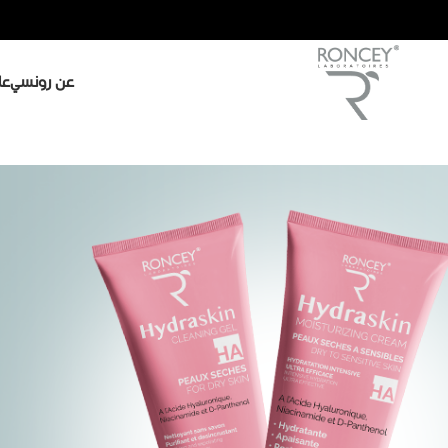
عن رونسي
عل