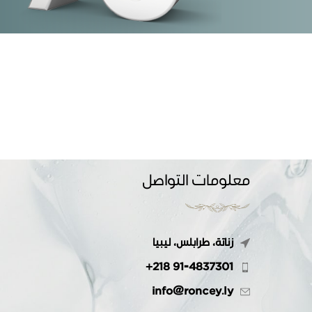
معلومات التواصل
زناتة، طرابلس، ليبيا
+218 91-4837301
info@roncey.ly