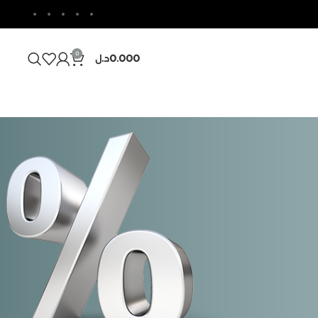
0
0.000
د.ل